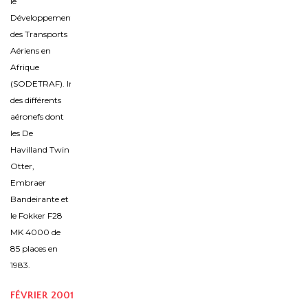
le
Développement
des Transports
Aériens en
Afrique
(SODETRAF). Introduction
des différents
aéronefs dont
les De
Havilland Twin
Otter,
Embraer
Bandeirante et
le Fokker F28
MK 4000 de
85 places en
1983.
FÉVRIER 2001